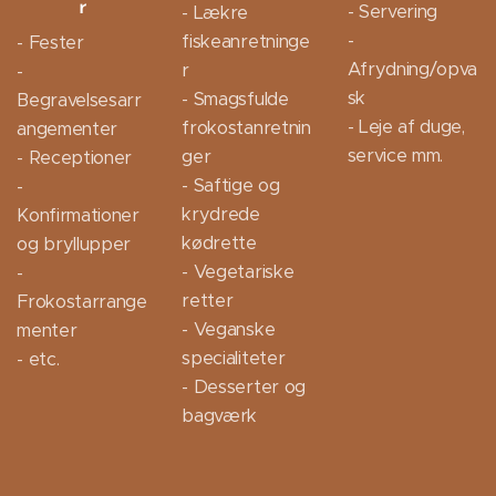
r
- Servering
- Lækre
-
fiskeanretninge
- Fester
Afrydning/opva
r
-
sk
- Smagsfulde
Begravelsesarr
- Leje af duge,
frokostanretnin
angementer
service mm.
ger
- Receptioner
- Saftige og
-
krydrede
Konfirmationer
kødrette
og bryllupper
- Vegetariske
-
retter
Frokostarrange
- Veganske
menter
specialiteter
- etc.
- Desserter og
bagværk